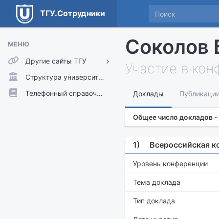
ТГУ.Сотрудники
Соколов 
МЕНЮ
Другие сайты ТГУ
Участие в ко
ТГУ.Аккаунты
Структура университета
ТГУ.Расписание
Телефонный справочник
Доклады
Публикаци
Главный сайт ТГУ
Общее число докладов - 
Moodle
1)
Всероссийская к
Уровень конференции
Тема доклада
Тип доклада