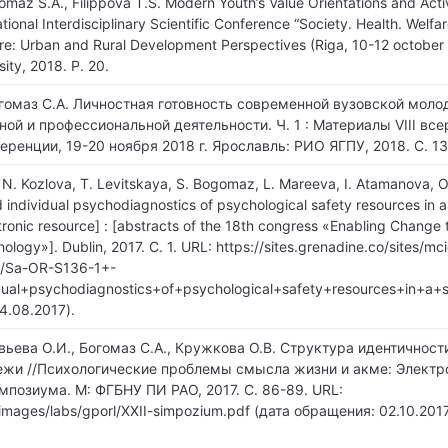
maz S.A., Filippova T.S. Modern Youth’s Value Orientations and Activ
ational Interdisciplinary Scientific Conference “Society. Health. Welf
e: Urban and Rural Development Perspectives (Riga, 10-12 october 2
sity, 2018. P. 20.
огомаз С.А. Личностная готовность современной вузовской молод
ой и профессиональной деятельности. Ч. 1 : Материалы VIII вс
ренции, 19-20 ноября 2018 г. Ярославль: РИО ЯГПУ, 2018. С. 13
N. Kozlova, T. Levitskaya, S. Bogomaz, L. Mareeva, I. Atamanova, O
d individual psychodiagnostics of psychological safety resources in a
ronic resource] : [abstracts of the 18th congress «Enabling Change
ology»]. Dublin, 2017. С. 1. URL: https://sites.grenadine.co/sites/m
5/Sa-OR-S136-1+-
ual+psychodiagnostics+of+psychological+safety+resources+in+a+s
4.08.2017).
вьева О.И., Богомаз С.А., Кружкова О.В. Структура идентичнос
жи //Психологические проблемы смысла жизни и акме: Электр
мпозиума. М: ФГБНУ ПИ РАО, 2017. С. 86-89. URL:
/images/labs/gporl/XXII-simpozium.pdf (дата обращения: 02.10.2017