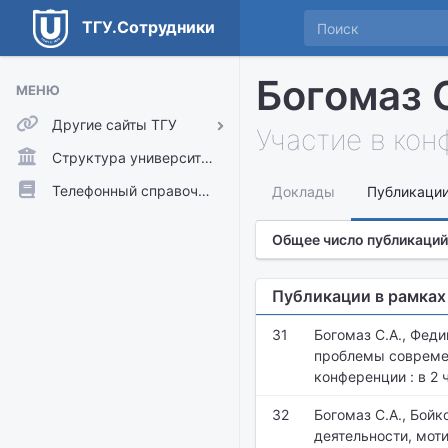
ТГУ.Сотрудники
Богомаз 
МЕНЮ
Другие сайты ТГУ
Участие в ко
ТГУ.Аккаунты
Структура университета
ТГУ.Расписание
Телефонный справочник
Доклады
Публикаци
Главный сайт ТГУ
Общее число публикаций
Moodle
Публикации в рамках
31
Богомаз С.А., Фед
проблемы современ
конференции : в 2 ч
32
Богомаз С.А., Бойк
деятельности, мот