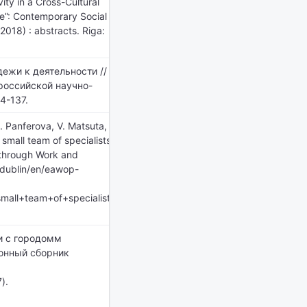
ity in a Cross-Cultural
are”: Contemporary Social
018) : abstracts. Riga:
ежи к деятельности //
ероссийской научно-
4-137.
. Panferova, V. Matsuta,
 small team of specialists
 through Work and
cidublin/en/eawop-
mall+team+of+specialists
ти с городомм
онный сборник
).