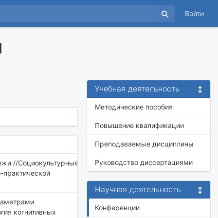
Войти
ч
Учебная деятельность
Методические пособия
Повышение квалификации
Преподаваемые дисциплины
Руководство диссертациями
дежи //Социокультурные
о-практической
Научная деятельность
араметрами
Конференции
огия когнитивных