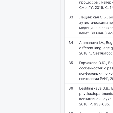
процессов : матер
СмолГУ, 2019. С. 1
33
Лещинская С.Б., Б
аутистическими п
медицины и психол
веке", 30 мая-3 ию
34
Atamanova I.V., Bogo
different language
2018 г., Светлогорс
35
Горчакова О.Ю., Б
особенностей с р
конференция по ког
психологии РАН", 2
36
Leshhinskaya S.B., B
physicsdepartments 
когнитивной науке, 
2018. P. 633-635.