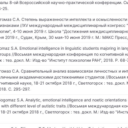
иалы 8-ой Всероссийской научно-практической конференции. С
4-25.
огомаз С.А. Степень выраженности интеллекта и осмысленности 
ризнаками //XV международный междисциплинарный конгресс 
огии", 4-10 июня 2019 г. Школа "Достижения междисциплинарно
ня 2019 г., Судак, Крым, 30 мая-10 июня 2019 г. М.: МАКС Пресс,
maz S.A. Emotional intelligence in linguistic students majoring in l
 groups //Восьмая международная конференция по когнитивной н
к : тез. докл. М.: Изд-во "Институт психологии РАН", 2018. P. 68-
огомаз С.А. Сравнительный анализ взаимосвязи личностных и и
азличными академическими достижениями студентов //Восьмая
нитивной науке, 18-21 октября 2018 г., Светлогорск : тез. докл. 
018. С. 295-297.
ogomaz S.A. Analytic, emotional intelligence and noetic orientations
with different level of autistic traits //Восьмая международная к
18-21 октября 2018 г., Светлогорск : тез. докл. М.: Изд-во "Инст