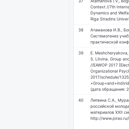
37
Atamanova I.V., Bogo
Context //7th Intern
Dynamics and Welfar
Riga Stradins Univer
38
Атаманова И.В., Б
Системогенез учебн
практической конфе
39
E. Meshcheryakova, 
S. Litvina. Group an
//EAWOP 2017 [Elect
Organizational Psych
2017/schedule/132
+Group+and+individ
(дата обращения: 2
40
Литвина С.А., Мура
российской молоде
материалов XXII си
http://www.pirao.ru