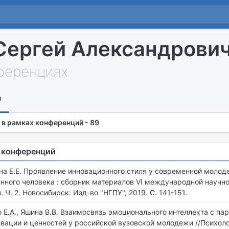
Сергей Александрови
нференциях
и
 в рамках конференций - 89
 конференций
ина Е.Е. Проявление инновационного стиля у современной моло
ного человека : сборник материалов VI международной научн
. Ч. 2. Новосибирск: Изд-во "НГПУ", 2019. С. 141-151.
о Е.А., Яшина В.В. Взаимосвязь эмоционального интеллекта с п
ивации и ценностей у российской вузовской молодежи //Психол