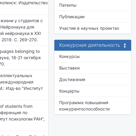
моленск: Издательство
Патенты
Публикации
жизни у студентов с
"Нейронаука для
Участие в научных проектах
й нейронауки в XXI
 2019. С. 269-270.
Конкурсная деятельность
anguages belonging to
Конкурсы
ауке, 18-21 октября
70.
Выставки
нтеллектуальных
Достижения
 международная
М.: Изд-во "Институт
Концерты
Программа повышения
 of students from
конкурентоспособности
онференция по
итут психологии РАН",