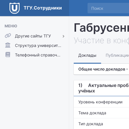
ТГУ.Сотрудники
Габрусен
МЕНЮ
Другие сайты ТГУ
Участие в ко
ТГУ.Аккаунты
Структура университета
ТГУ.Расписание
Телефонный справочник
Доклады
Публикаци
Главный сайт ТГУ
Общее число докладов -
Moodle
1)
Актуальные проб
учёных
Уровень конференции
Тема доклада
Тип доклада