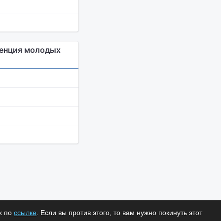
ренция молодых
х по
ссылке
. Если вы против этого, то вам нужно покинуть этот