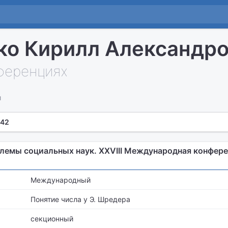
ко Кирилл Александр
нференциях
и
 42
лемы социальных наук. XXVIII Международная конфер
Международный
Понятие числа у Э. Шредера
секционный