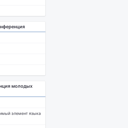
онференция
енция молодых
димый элемент языка