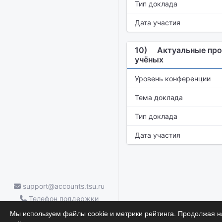
Тип доклада
Дата участия
10)
Актуальные про
учёных
Уровень конференции
Тема доклада
Тип доклада
Дата участия
support@accounts.tsu.ru
Телефон поддержки
ТГУ.Аккаунты — (3822) 785-669
Мы используем файлы cookie и метрики рейтинга. Продолжая на
Научные достижения