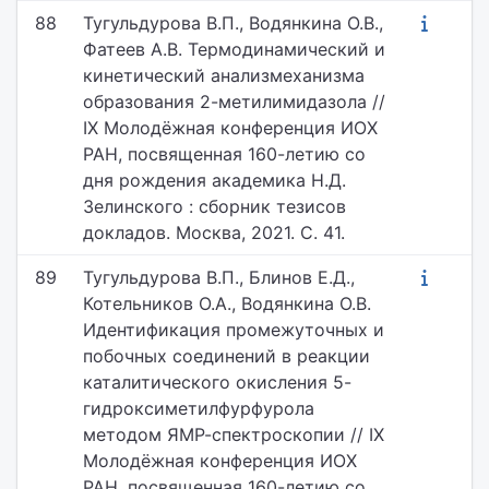
88
Тугульдурова В.П., Водянкина О.В.,
Фатеев А.В. Термодинамический и
кинетический анализмеханизма
образования 2-метилимидазола //
IX Молодёжная конференция ИОХ
РАН, посвященная 160-летию со
дня рождения академика Н.Д.
Зелинского : сборник тезисов
докладов. Москва, 2021. С. 41.
89
Тугульдурова В.П., Блинов Е.Д.,
Котельников О.А., Водянкина О.В.
Идентификация промежуточных и
побочных соединений в реакции
каталитического окисления 5-
гидроксиметилфурфурола
методом ЯМР-спектроскопии // IX
Молодёжная конференция ИОХ
РАН, посвященная 160-летию со