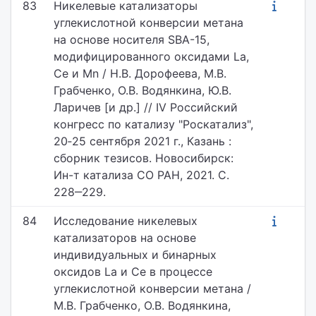
83
Никелевые катализаторы
углекислотной конверсии метана
на основе носителя SBA-15,
модифицированного оксидами La,
Ce и Mn / Н.В. Дорофеева, М.В.
Грабченко, О.В. Водянкина, Ю.В.
Ларичев [и др.] // IV Российский
конгресс по катализу "Роскатализ",
20‐25 сентября 2021 г., Казань :
сборник тезисов. Новосибирск:
Ин-т катализа СО РАН, 2021. С.
228‒229.
84
Исследование никелевых
катализаторов на основе
индивидуальных и бинарных
оксидов La и Ce в процессе
углекислотной конверсии метана /
М.В. Грабченко, О.В. Водянкина,