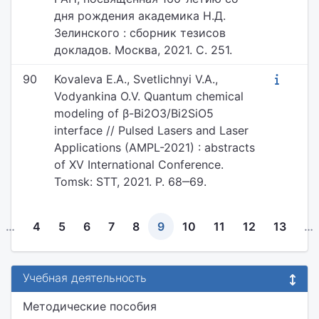
дня рождения академика Н.Д.
Зелинского : сборник тезисов
докладов. Москва, 2021. С. 251.
90
Kovaleva E.A., Svetlichnyi V.A.,
Vodyankina O.V. Quantum chemical
modeling of β-Bi2O3/Bi2SiO5
interface // Pulsed Lasers and Laser
Applications (AMPL-2021) : abstracts
of XV International Conference.
Tomsk: STT, 2021. P. 68‒69.
…
4
5
6
7
8
9
10
11
12
13
…
Учебная деятельность
Методические пособия