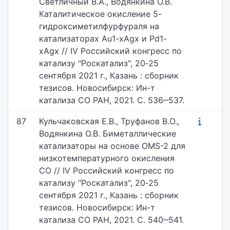
Светличный В.А., Водянкина О.В.
Каталитическое окисление 5-
гидроксиметилфурфураля на
катализаторах Au1-xAgx и Pd1-
xAgx // IV Российский конгресс по
катализу "Роскатализ", 20‐25
сентября 2021 г., Казань : сборник
тезисов. Новосибирск: Ин-т
катализа СО РАН, 2021. С. 536‒537.
87
Кульчаковская Е.В., Труфанов В.О.,
Водянкина О.В. Биметаллические
катализаторы на основе OMS-2 для
низкотемпературного окисления
СО // IV Российский конгресс по
катализу "Роскатализ", 20‐25
сентября 2021 г., Казань : сборник
тезисов. Новосибирск: Ин-т
катализа СО РАН, 2021. С. 540‒541.