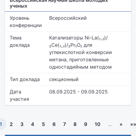
Всероссийская научная школа молодых
ученых
Уровень
Всероссийский
конференции
Тема
Катализаторы Ni-La(₁ˍᵧ)/
доклада
₂Ce(₁ˍᵧ)/₂PrᵧOᵪ для
углекислотной конверсии
метана, приготовленные
одностадийным методом
Тип доклада
секционный
Дата
08.09.2025 - 09.09.2025
участия
1
2
3
4
5
6
7
8
9
10
…
»
»