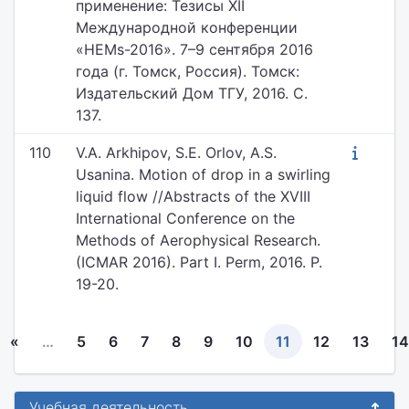
применение: Тезисы XII
Международной конференции
«HEMs-2016». 7–9 сентября 2016
года (г. Томск, Россия). Томск:
Издательский Дом ТГУ, 2016. С.
137.
110
V.A. Arkhipov, S.E. Orlov, A.S.
Usanina. Motion of drop in a swirling
liquid flow //Abstracts of the XVIII
International Conference on the
Methods of Aerophysical Research.
(ICMAR 2016). Part I. Perm, 2016. P.
19-20.
«
…
5
6
7
8
9
10
11
12
13
14
Учебная деятельность