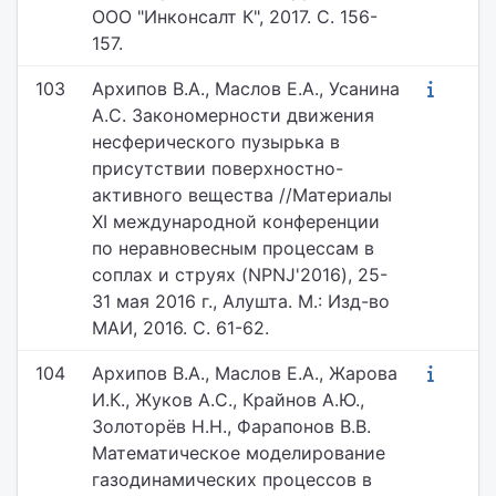
ООО "Инконсалт К", 2017. С. 156-
157.
103
Архипов В.А., Маслов Е.А., Усанина
А.С. Закономерности движения
несферического пузырька в
присутствии поверхностно-
активного вещества //Материалы
XI международной конференции
по неравновесным процессам в
соплах и струях (NPNJ'2016), 25-
31 мая 2016 г., Алушта. М.: Изд-во
МАИ, 2016. С. 61-62.
104
Архипов В.А., Маслов Е.А., Жарова
И.К., Жуков А.С., Крайнов А.Ю.,
Золоторёв Н.Н., Фарапонов В.В.
Математическое моделирование
газодинамических процессов в