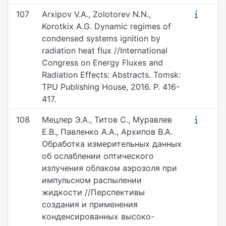
107
Arxipov V.A., Zolotorev N.N.,
Korotkix A.G. Dynamic regimes of
condensed systems ignition by
radiation heat flux //International
Congress on Energy Fluxes and
Radiation Effects: Abstracts. Tomsk:
TPU Publishing House, 2016. P. 416-
417.
108
Мецлер Э.А., Титов С., Муравлев
Е.В., Павленко А.А., Архипов В.А.
Обработка измерительных данных
об ослаблении оптического
излучения облаком аэрозоля при
импульсном распылении
жидкости //Перспективы
создания и применения
конденсированных высоко-