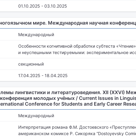
01.10.2025 - 03.10.2025
многоязычном мире. Международная научная конферен
Международный
Особенности когнитивной обработки субтеста «Чтени
и неуспешными тестируемыми: экспериментальное ис
секционный
17.04.2025 - 18.04.2025
емы лингвистики и литературоведения. XII (XXVI) М
онференция молодых учёных / Current Issues in Linguist
nternational Conference for Students and Early Career Rese
Международный
Интерпретация романа Ф.М. Достоевского «Преступлен
американском комиксе Р. Сикоряка “Dostoyevsky Comic