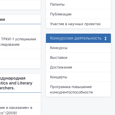
Патенты
Публикации
ции
Участие в научных проектах
Конкурсная деятельность
е» ТРКИ-1 успешными
следование
Конкурсы
Выставки
Достижения
Концерты
еждународная
ics and Literary
Программа повышения
archers.
конкурентоспособности
ие и наказание» в
s” (2009)