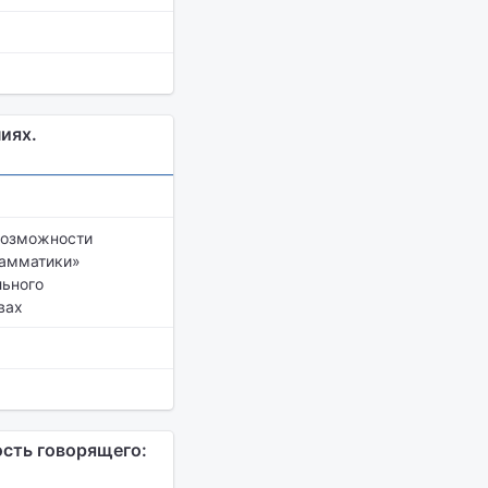
иях.
возможности
рамматики»
льного
вах
сть говорящего: