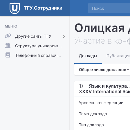
ТГУ.Сотрудники
Олицкая 
МЕНЮ
Другие сайты ТГУ
Участие в ко
ТГУ.Аккаунты
Структура университета
ТГУ.Расписание
Телефонный справочник
Доклады
Публикаци
Главный сайт ТГУ
Общее число докладов -
Moodle
1)
Язык и культура.
XXXV International Sci
Уровень конференции
Тема доклада
Тип доклада