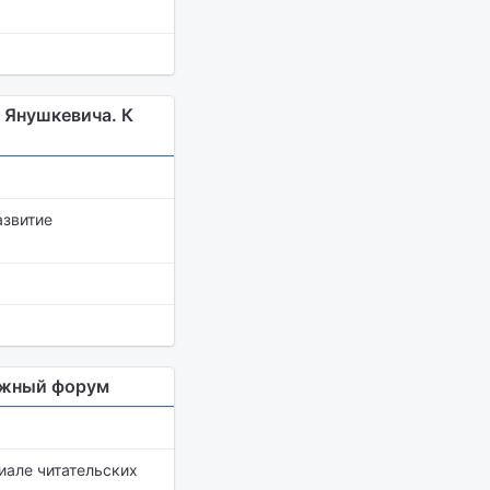
 Янушкевича. К
азвитие
нижный форум
иале читательских