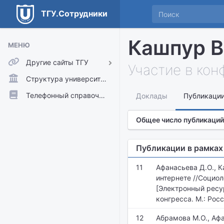
ТГУ.Сотрудники
Кашпур В
МЕНЮ
Другие сайты ТГУ
Участие в ко
ТГУ.Аккаунты
Структура университета
ТГУ.Расписание
Телефонный справочник
Доклады
Публикаци
Главный сайт ТГУ
Общее число публикаций
Moodle
Публикации в рамках
11
Афанасьева Д.О., К
интернете //Социо
[Электронный ресурс
конгресса. М.: Рос
12
Абрамова М.О., Аф