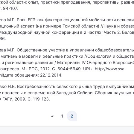
кой области: опыт, практики преподавания, перспективы развит
. 94-107.
ева М.Г. Роль ЕГЭ как фактора социальной мобильности сельски
ционный аспект (на примере Томской области) //Наука и образ
Международной научной конференции в 2 частях. Часть 2. Бело
66.
рева М.Г. Общественное участие в управлении общеобразовател
мативные модели и реальные практики //Социология и обществ
 и региональное развитие / Материалы IV Очередного Всеросси
нгресса. М.: РОС, 2012. С. 5944-5949. URL:: http://www.ssa-
html(дата обращения: 22.12.2014.
авко Н.В. Востребованность сельского рынка труда выпускника
е процессы в современной Западной Сибири. Сборник научных 
 ГАГУ, 2009. С. 119-123.
«
1
2