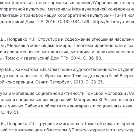
блема формальных и неформальных правил //Управление талант
рпоративной культуры: материалы Международной конференци
алантами и трансформация корпоративной культуры» (13–14 нояб
здательский Дом ТГУ, 2016. С. 182-184. URL: https://elibrary.ru/it
.В., Поправко И.Г. Структура и содержание отношения населения
м //Человек в меняющемся мире. Проблема идентичности и со
и и современности: методология, методика и практики исследо
. Томск: Издательский Дом ТГУ, 2014. С. 86-88.
ур В.В., Хамматова Е.В. Опыт оценки удовлетворенности студен
неджмент качества в образовании: Тезисы докладов 5-ой Всеро
й конференции. Санкт-Петербург, 2013. С. 23-25.
тура и мотивация социальной активности Томской молодежи //
рных и социальных исследований. Материалы XI Региональной 
ых ученых Сибири в области гуманитарных и социальных наук.
 С. 48-51.
.В., Поправко И.Г. Трудовые мигранты в Томской области: про
ений с принимающим обществом //Поликультурное и этнокульту