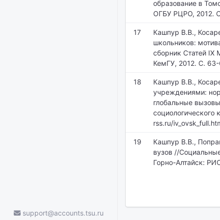
образование в Томс
ОГБУ РЦРО, 2012. С
17
Кашпур В.В., Косар
школьников: мотива
сборник Статей IX 
КемГУ, 2012. С. 63-
18
Кашпур В.В., Коса
учреждениями: нор
глобальные вызовы
социологического ко
rss.ru/iv_ovsk_full.
19
Кашпур В.В., Попр
вузов //Социальны
Горно-Алтайск: РИО
support@accounts.tsu.ru