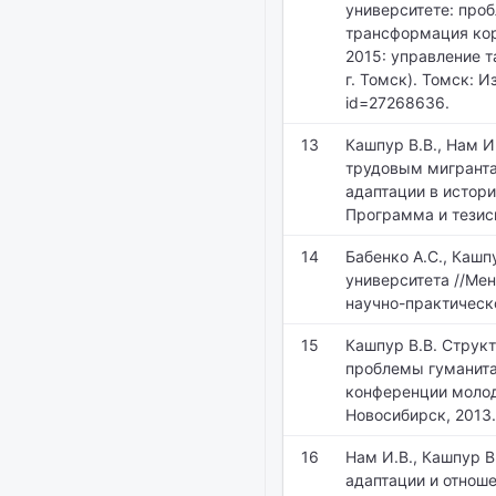
университете: про
трансформация ко
2015: управление т
г. Томск). Томск: И
id=27268636.
13
Кашпур В.В., Нам И
трудовым мигранта
адаптации в истори
Программа и тезисы
14
Бабенко А.С., Кашп
университета //Ме
научно-практическо
15
Кашпур В.В. Струк
проблемы гуманита
конференции молод
Новосибирск, 2013.
16
Нам И.В., Кашпур В
адаптации и отнош