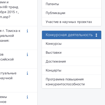
ами и
Патенты
и«HR-тренд
ря 2015 г.,
Публикации
em.asp?
Участие в научных проектах
 г. Томска к
Конкурсная деятельность
циальной
вания:
Конкурсы
Выставки
тов
ссийской
Достижения
Концерты
Актуальные
научной
Программа повышения
конкурентоспособности
блемы
рное