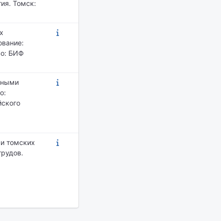
ия. Томск:
х
ование:
во: БИФ
ьными
о:
йского
ми томских
трудов.