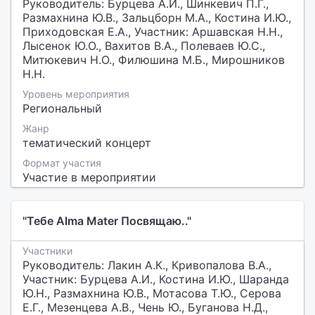
Руководитель: Бурцева А.И., Шинкевич П.Г.,
Размахнина Ю.В., Зальцборн М.А., Костина И.Ю.,
Приходовская Е.А., Участник: Аршавская Н.Н.,
Лысенок Ю.О., Вахитов В.А., Полеваев Ю.С.,
Митюкевич Н.О., Филюшина М.Б., Мирошников
Н.Н.
Уровень мероприятия
Региональный
Жанр
тематический концерт
Формат участия
Участие в мероприятии
"Тебе Alma Mater Посвящаю.."
Участники
Руководитель: Лакин А.К., Кривопалова В.А.,
Участник: Бурцева А.И., Костина И.Ю., Шаранда
Ю.Н., Размахнина Ю.В., Мотасова Т.Ю., Серова
Е.Г., Мезенцева А.В., Чень Ю., Буганова Н.Д.,