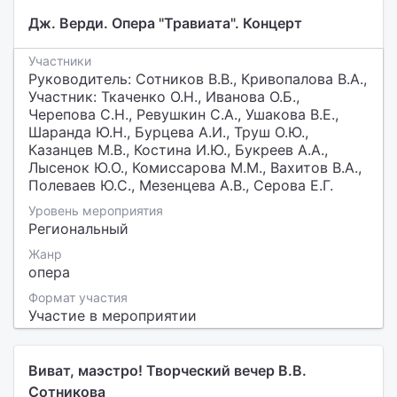
Дж. Верди. Опера "Травиата". Концерт
Участники
Руководитель: Сотников В.В., Кривопалова В.А.,
Участник: Ткаченко О.Н., Иванова О.Б.,
Черепова С.Н., Ревушкин С.А., Ушакова В.Е.,
Шаранда Ю.Н., Бурцева А.И., Труш О.Ю.,
Казанцев М.В., Костина И.Ю., Букреев А.А.,
Лысенок Ю.О., Комиссарова М.М., Вахитов В.А.,
Полеваев Ю.С., Мезенцева А.В., Серова Е.Г.
Уровень мероприятия
Региональный
Жанр
опера
Формат участия
Участие в мероприятии
Виват, маэстро! Творческий вечер В.В.
Сотникова