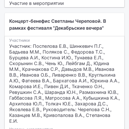
Участие в мероприятии
Концерт-бенефис Светланы Череповой. В
рамках фестиваля "Декабрьские вечера"
Участники
Участник: Поспелова Е.В., Шинкевич П.Г.,
Бадьева М.М., Поляков С., Федорова Т.С.,
Бурцева А.И., Костина И.Ю., Тунаева Е.Л.,
Скорынин С.В., Чень Ю., Лейбгам Д., Юдина
М.М., Крачнакова С.Р., Давыдов М.В., Иванова
В.В., Иванова О.Б., Ливаренко В.В., Круглыхина
А.Ю., Фатеева В.А., Бархатова А.И., Юркина А.А.,
Комарова И.Е., Пивен Д.И., Ткаченко О.Н.,
Ревушкин С.А., Шаранда Ю.Н., Размахнина Ю.В.,
Габбасова Л.Я., Матросова А.А., Кубышкина К.А.,
Архипова Ю.Л., Толкач Ю.Е., Захарова Д.С.,
Яковлева Е.В., Руководитель: Черепова С.Н.,
Казанцев М.В., Кривопалова В.А., Степанова
Е.И.