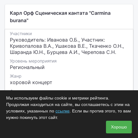
Карл Орф Сценическая кантата "Carmina
burana"
Участники
Руководитель: Иванова О.Б., Участник:
Кривопалова В.А., Ушакова В.Е., Ткаченко О.Н.,
Шаранда Ю.Н., Бурцева А.И., Черепова С.Н.
Уровень мероприятия
Региональный
Жанр
хоровой концерт
Формат участия
Участие в мероприятии
Мы используем файлы cookie и метрики рейтинга.
Продолжая находиться на сайте, вы соглашаетесь с этим на
условиях, указанных по
ссылке
. Если вы против этого, то вам
Встречаем Рождество
нужно покинуть этот сайт.
Хорошо
Участники
Руководитель: Сотников В.В., Участник: