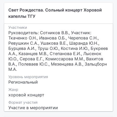
Свет Рождества. Сольный концерт Хоровой
капеллы ТГУ
Участники
Руководитель: Сотников В.В., Участник:
Ткаченко О.Н., Иванова О.Б., Черепова С.Н.,
Ревушкин С.А., Ушакова В.Е., Шаранда Ю.Н.,
Бурцева А.И., Труш О.Ю., Костина И.Ю., Букреев
А.А., Казанцев М.В., Степанова Е.И., Лысенок
Ю.О., Серова Е.Г., Комиссарова М.М., Вахитов
В.А., Полеваев Ю.С., Мезенцева А.В., Зальцборн
М.А.
Уровень мероприятия
Региональный
Жанр
хоровой концерт
Формат участия
Участие в мероприятии