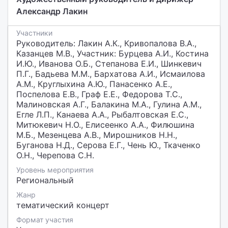
Александр Лакин
Участники
Руководитель: Лакин А.К., Кривопалова В.А.,
Казанцев М.В., Участник: Бурцева А.И., Костина
И.Ю., Иванова О.Б., Степанова Е.И., Шинкевич
П.Г., Бадьева М.М., Бархатова А.И., Исмаилова
А.М., Круглыхина А.Ю., Панасенко А.Е.,
Поспелова Е.В., Граф Е.Е., Федорова Т.С.,
Малиновская А.Г., Балакина М.А., Гулина А.М.,
Егле Л.П., Канаева А.А., Рыбалтовская Е.С.,
Митюкевич Н.О., Елисеенко А.А., Филюшина
М.Б., Мезенцева А.В., Мирошников Н.Н.,
Буганова Н.Д., Серова Е.Г., Чень Ю., Ткаченко
О.Н., Черепова С.Н.
Уровень мероприятия
Региональный
Жанр
тематический концерт
Формат участия