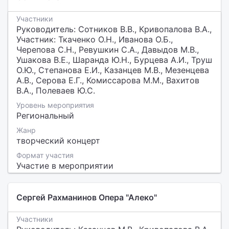
Участники
Руководитель: Сотников В.В., Кривопалова В.А.,
Участник: Ткаченко О.Н., Иванова О.Б.,
Черепова С.Н., Ревушкин С.А., Давыдов М.В.,
Ушакова В.Е., Шаранда Ю.Н., Бурцева А.И., Труш
О.Ю., Степанова Е.И., Казанцев М.В., Мезенцева
А.В., Серова Е.Г., Комиссарова М.М., Вахитов
В.А., Полеваев Ю.С.
Уровень мероприятия
Региональный
Жанр
творческий концерт
Формат участия
Участие в мероприятии
Сергей Рахманинов Опера "Алеко"
Участники