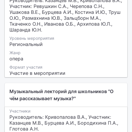
Руководитель: Казанцев М.В., Кривопалова В.А.,
Участник: Ревушкин С.А., Черепова С.Н.,
Ушакова В.Е., Бурцева А.И., Костина И.Ю., Труш
О.Ю., Размахнина Ю.В., Зальцборн М.А.,
Ткаченко О.Н., Иванова О.Б., Архипова Ю.Л.,
Шаранда Ю.Н.
Уровень мероприятия
Региональный
Жанр
опера
Формат участия
Участие в мероприятии
Музыкальный лекторий для школьников "О
чём рассказывает музыка?"
Участники
Руководитель: Кривопалова В.А., Участник:
Казанцев М.В., Бурцева А.И., Бородихина П.А.,
Глотова А.Н.