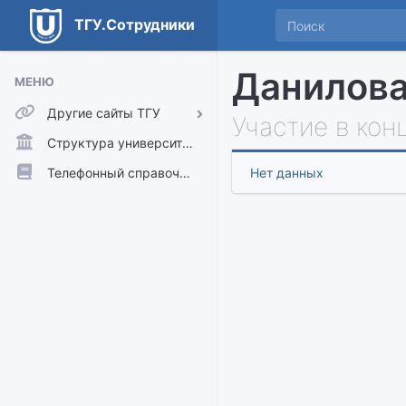
ТГУ.Сотрудники
Данилова
МЕНЮ
Другие сайты ТГУ
Участие в кон
ТГУ.Аккаунты
Структура университета
ТГУ.Расписание
Телефонный справочник
Нет данных
Главный сайт ТГУ
Moodle