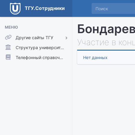
ТГУ.Сотрудники
Бондарев
МЕНЮ
Другие сайты ТГУ
Участие в кон
ТГУ.Аккаунты
Структура университета
ТГУ.Расписание
Телефонный справочник
Нет данных
Главный сайт ТГУ
Moodle