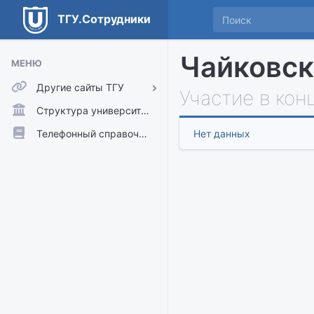
ТГУ.Сотрудники
Чайковск
МЕНЮ
Другие сайты ТГУ
Участие в кон
ТГУ.Аккаунты
Структура университета
ТГУ.Расписание
Телефонный справочник
Нет данных
Главный сайт ТГУ
Moodle