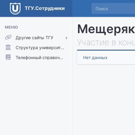
ТГУ.Сотрудники
Мещеряк
МЕНЮ
Другие сайты ТГУ
Участие в кон
ТГУ.Аккаунты
Структура университета
ТГУ.Расписание
Телефонный справочник
Нет данных
Главный сайт ТГУ
Moodle