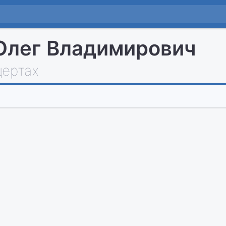
Олег Владимирович
цертах