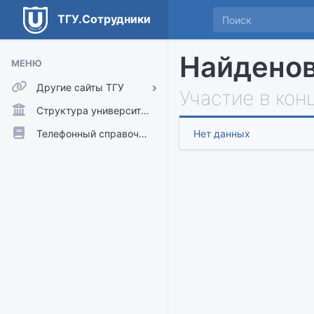
ТГУ.Сотрудники
Найденов
МЕНЮ
Другие сайты ТГУ
Участие в кон
ТГУ.Аккаунты
Структура университета
ТГУ.Расписание
Телефонный справочник
Нет данных
Главный сайт ТГУ
Moodle