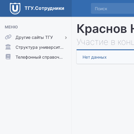
ТГУ.Сотрудники
Краснов
МЕНЮ
Другие сайты ТГУ
Участие в кон
ТГУ.Аккаунты
Структура университета
ТГУ.Расписание
Телефонный справочник
Нет данных
Главный сайт ТГУ
Moodle