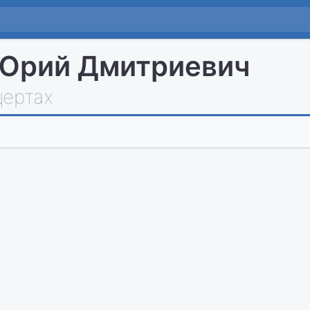
 Юрий Дмитриевич
цертах