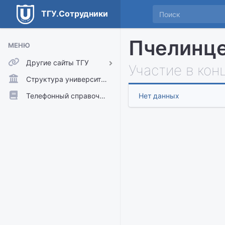
ТГУ.Сотрудники
Пчелинце
МЕНЮ
Другие сайты ТГУ
Участие в кон
ТГУ.Аккаунты
Структура университета
ТГУ.Расписание
Телефонный справочник
Нет данных
Главный сайт ТГУ
Moodle