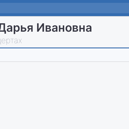
Дарья Ивановна
цертах