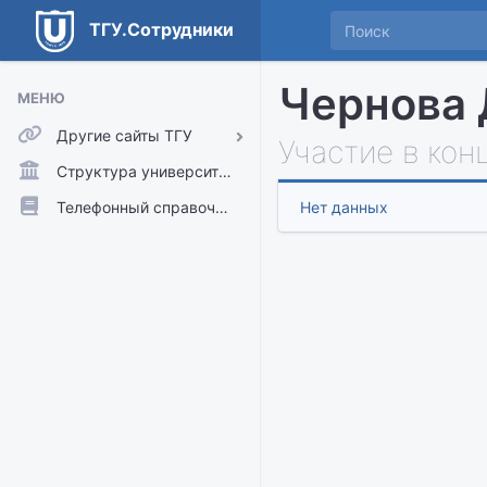
ТГУ.Сотрудники
Чернова 
МЕНЮ
Другие сайты ТГУ
Участие в кон
ТГУ.Аккаунты
Структура университета
ТГУ.Расписание
Телефонный справочник
Нет данных
Главный сайт ТГУ
Moodle