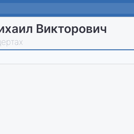
ихаил Викторович
цертах