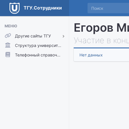
ТГУ.Сотрудники
Егоров М
МЕНЮ
Другие сайты ТГУ
Участие в кон
ТГУ.Аккаунты
Структура университета
ТГУ.Расписание
Телефонный справочник
Нет данных
Главный сайт ТГУ
Moodle