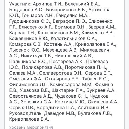
Участник: Архипов Т.И., Беленький Е.А.,
Богданова А.С., Бочарникова Е.В., Архипова
Ю.Л., Гончаров И.Н., Гайделис М.А.,
Гудошникова С.С., Евграфов П.Ю., Елисеенко
Г.Г., Елисеенко А.Г., Ефимова О.Н., Зверев А.М.,
Карван Т.Н., Калашникова В.М., Клименко В.В.,
Кожевников В.Ю., Колотильников С.А.,
Комарова О.В., Костень А.А., Криволапова Е.А.,
Лысенок Ю.О., Мезенцева А.В., Миклашевич
А.С., Никитчук Т.В., Никольский А.В.,
Пальчикова Е.С., Пестерева А.К., Полеваев
Ю.С., Поликарпова А.В., Поротникова П.Н.,
Салаев М.А., Селиверстова О.Н., Серова Е.Г.,
Сметанин Ф.А., Столярова Е.Е., Тябаев Е.С.,
Филимонова Л.Г., Комиссарова М.М., Фомина
Е.В., Ушакова В.Е., Шахтарин Г.А., Букреев А.А.,
Севостьянова А.Д., Чудакова С.Н., Чудаков
А.С., Зеленкин С.А., Костина И.Ю., Окишева А.А.,
Серых Л.В., Бородихина П.А., Алиткина И.В.,
Руководитель: Давыдов М.В., Булгакова Л.В.,
Кривопалова В.А.
Уровень мероприятия