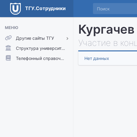
ТГУ.Сотрудники
Кургачев
МЕНЮ
Другие сайты ТГУ
Участие в кон
ТГУ.Аккаунты
Структура университета
ТГУ.Расписание
Телефонный справочник
Нет данных
Главный сайт ТГУ
Moodle