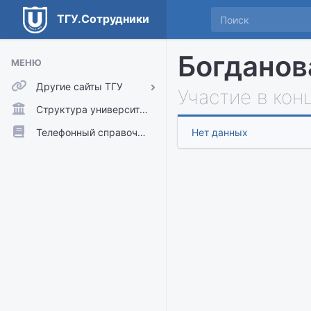
ТГУ.Сотрудники
Богданов
МЕНЮ
Другие сайты ТГУ
Участие в кон
ТГУ.Аккаунты
Структура университета
ТГУ.Расписание
Телефонный справочник
Нет данных
Главный сайт ТГУ
Moodle