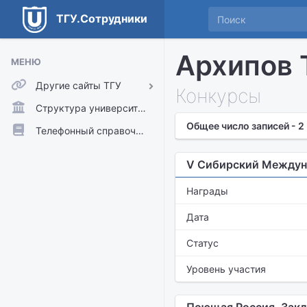
ТГУ.Сотрудники
Архипов 
МЕНЮ
Другие сайты ТГУ
Конкурсы
ТГУ.Аккаунты
Структура университета
Общее число записей - 2
ТГУ.Расписание
Телефонный справочник
Главный сайт ТГУ
V Сибирский Междун
Moodle
Награды
Дата
Статус
Уровень участия