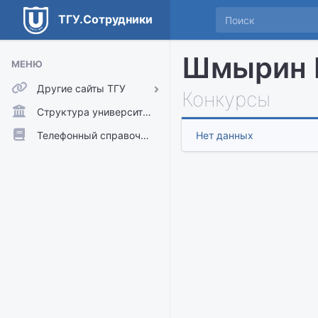
ТГУ.Сотрудники
Шмырин 
МЕНЮ
Другие сайты ТГУ
Конкурсы
ТГУ.Аккаунты
Структура университета
ТГУ.Расписание
Телефонный справочник
Нет данных
Главный сайт ТГУ
Moodle