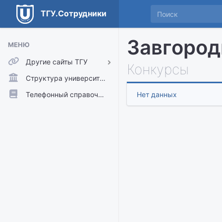
ТГУ.Сотрудники
Завгород
МЕНЮ
Другие сайты ТГУ
Конкурсы
ТГУ.Аккаунты
Структура университета
ТГУ.Расписание
Телефонный справочник
Нет данных
Главный сайт ТГУ
Moodle