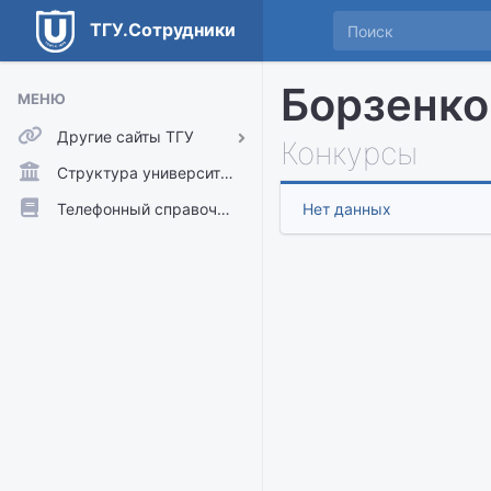
ТГУ.Сотрудники
Борзенко
МЕНЮ
Другие сайты ТГУ
Конкурсы
ТГУ.Аккаунты
Структура университета
ТГУ.Расписание
Телефонный справочник
Нет данных
Главный сайт ТГУ
Moodle