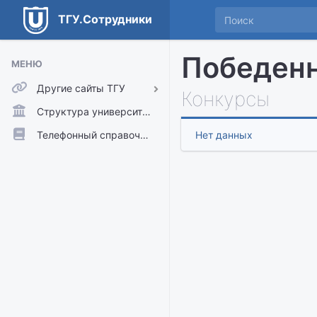
ТГУ.Сотрудники
Победенн
МЕНЮ
Другие сайты ТГУ
Конкурсы
ТГУ.Аккаунты
Структура университета
ТГУ.Расписание
Телефонный справочник
Нет данных
Главный сайт ТГУ
Moodle