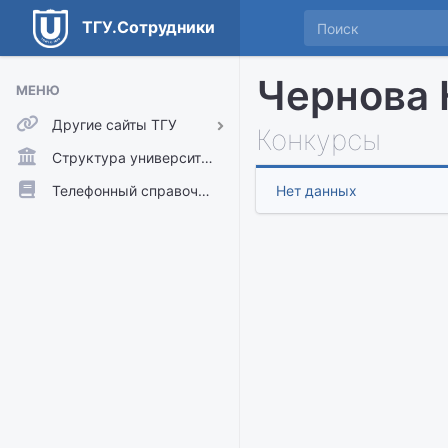
ТГУ.Сотрудники
Чернова 
МЕНЮ
Другие сайты ТГУ
Конкурсы
ТГУ.Аккаунты
Структура университета
ТГУ.Расписание
Телефонный справочник
Нет данных
Главный сайт ТГУ
Moodle