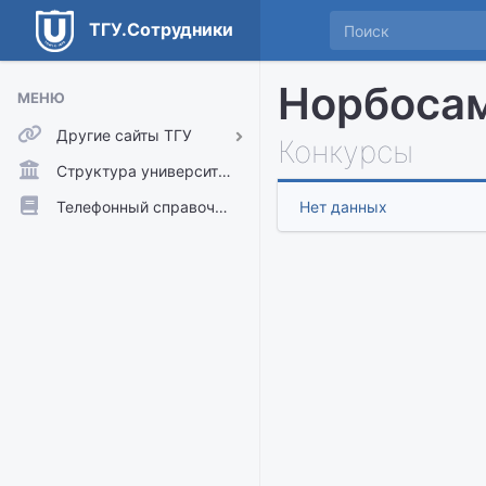
ТГУ.Сотрудники
Норбоса
МЕНЮ
Другие сайты ТГУ
Конкурсы
ТГУ.Аккаунты
Структура университета
ТГУ.Расписание
Телефонный справочник
Нет данных
Главный сайт ТГУ
Moodle