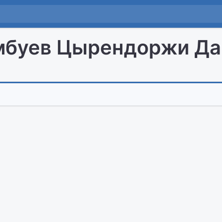
мбуев Цырендоржи Д