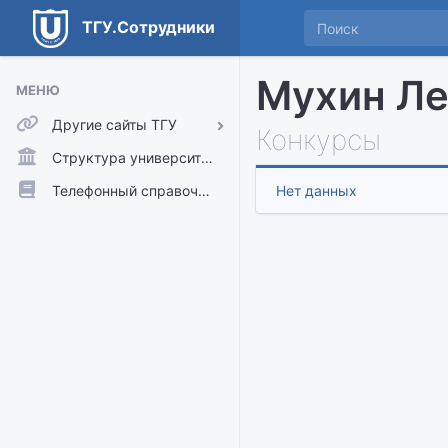
ТГУ.Сотрудники
Мухин Ле
МЕНЮ
Другие сайты ТГУ
Конкурсы
ТГУ.Аккаунты
Структура университета
ТГУ.Расписание
Телефонный справочник
Нет данных
Главный сайт ТГУ
Moodle