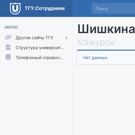
ТГУ.Сотрудники
Шишкина
МЕНЮ
Другие сайты ТГУ
Конкурсы
ТГУ.Аккаунты
Структура университета
ТГУ.Расписание
Телефонный справочник
Нет данных
Главный сайт ТГУ
Moodle