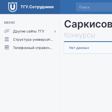
ТГУ.Сотрудники
Саркисов
МЕНЮ
Другие сайты ТГУ
Конкурсы
ТГУ.Аккаунты
Структура университета
ТГУ.Расписание
Телефонный справочник
Нет данных
Главный сайт ТГУ
Moodle