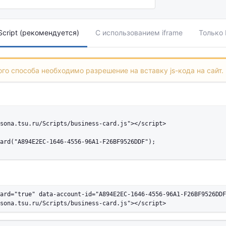
cript (рекомендуется)
С использованием iframe
Только
го способа необходимо разрешение на вставку js-кода на сайт.
sona.tsu.ru/Scripts/business-card.js"></script>

ard("A894E2EC-1646-4556-96A1-F26BF9526DDF");

ard="true" data-account-id="A894E2EC-1646-4556-96A1-F26BF9526DDF