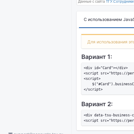
Данные с сайта
ТГУ.Сотрудники
С использованием JavaS
Для использования это
Вариант 1:
<div id="Card"></div>

<script src="https://per
<script>

    $("#Card").businessC
Вариант 2:
<div data-tsu-business-c