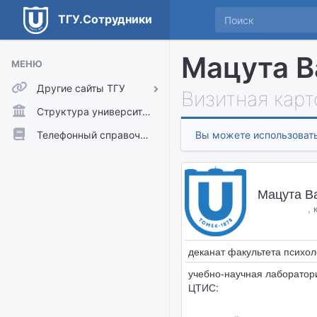
ТГУ.Сотрудники
Мацута В
МЕНЮ
Другие сайты ТГУ
Визитная карт
ТГУ.Аккаунты
Структура университета
ТГУ.Расписание
Телефонный справочник
Вы можете использовать
Главный сайт ТГУ
Moodle
Мацута В
,
деканат факультета психол
учебно-научная лаборатор
ЦТИС: