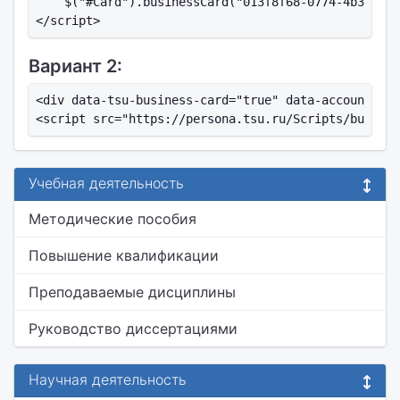
    $("#Card").businessCard("013f8f68-0774-4b32-9a6
Вариант 2:
<div data-tsu-business-card="true" data-account-id=
Учебная деятельность
Методические пособия
Повышение квалификации
Преподаваемые дисциплины
Руководство диссертациями
Научная деятельность