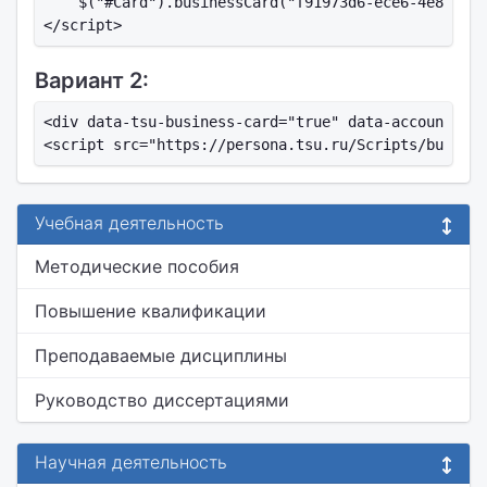
    $("#Card").businessCard("f91973d6-ece6-4e89-bbf
Вариант 2:
<div data-tsu-business-card="true" data-account-id=
Учебная деятельность
Методические пособия
Повышение квалификации
Преподаваемые дисциплины
Руководство диссертациями
Научная деятельность