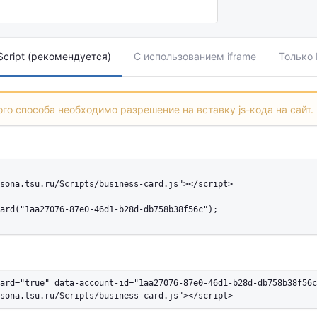
cript (рекомендуется)
С использованием iframe
Только
го способа необходимо разрешение на вставку js-кода на сайт.
sona.tsu.ru/Scripts/business-card.js"></script>

ard("1aa27076-87e0-46d1-b28d-db758b38f56c");

ard="true" data-account-id="1aa27076-87e0-46d1-b28d-db758b38f56c