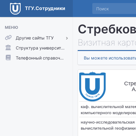
ТГУ.Сотрудники
Стребков
МЕНЮ
Другие сайты ТГУ
Визитная карт
ТГУ.Аккаунты
Структура университета
ТГУ.Расписание
Телефонный справочник
Вы можете использовать
Главный сайт ТГУ
Moodle
Стре
А
каф. вычислительной мате
компьютерного моделиров
научно-исследовательская
вычислительной геофизики