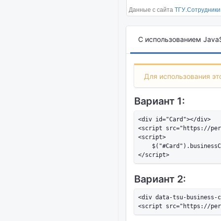
Данные с сайта
ТГУ.Сотрудники
С использованием JavaS
Для использования это
Вариант 1:
<div id="Card"></div>

<script src="https://per
<script>

    $("#Card").businessC
Вариант 2:
<div data-tsu-business-c