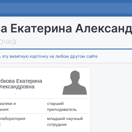
а Екатерина Алексан
очка
 эту визитную карточку на любом другом сайте
бкова Екатерина
лександровна
,
матики и
старший
ания:
преподаватель
 лаборатория
младший научный
:
сотрудник