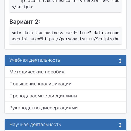
    $("#Card").businessCard("3fdec8f9-1897-4007-a01
Вариант 2:
<div data-tsu-business-card="true" data-account-id=
Учебная деятельность
Методические пособия
Повышение квалификации
Преподаваемые дисциплины
Руководство диссертациями
Научная деятельность