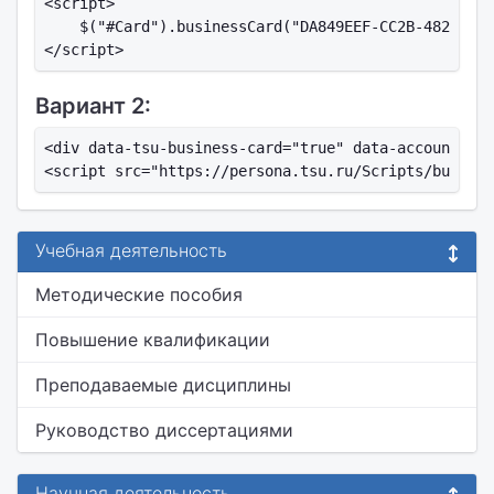
<script>

    $("#Card").businessCard("DA849EEF-CC2B-482C-BF4
Вариант 2:
<div data-tsu-business-card="true" data-account-id=
Учебная деятельность
Методические пособия
Повышение квалификации
Преподаваемые дисциплины
Руководство диссертациями
Научная деятельность