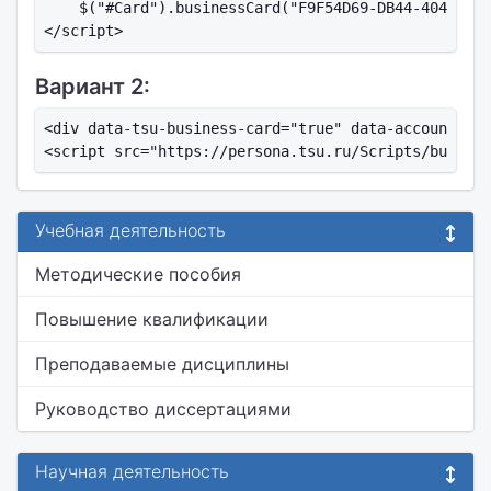
    $("#Card").businessCard("F9F54D69-DB44-404B-AF1
Вариант 2:
<div data-tsu-business-card="true" data-account-id=
Учебная деятельность
Методические пособия
Повышение квалификации
Преподаваемые дисциплины
Руководство диссертациями
Научная деятельность