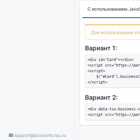
С использованием JavaS
Для использования это
Вариант 1:
<div id="Card"></div>

<script src="https://per
<script>

    $("#Card").businessC
Вариант 2:
<div data-tsu-business-c
support@accounts.tsu.ru