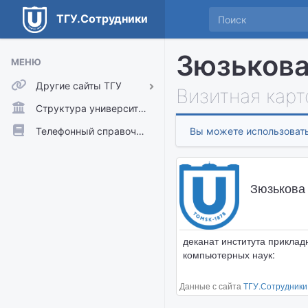
ТГУ.Сотрудники
Зюзькова
МЕНЮ
Другие сайты ТГУ
Визитная карт
ТГУ.Аккаунты
Структура университета
ТГУ.Расписание
Телефонный справочник
Вы можете использовать
Главный сайт ТГУ
Moodle
Зюзькова
деканат института приклад
компьютерных наук:
Данные с сайта
ТГУ.Сотрудники