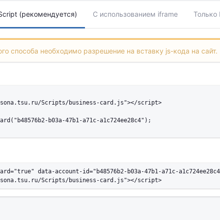
cript (рекомендуется)
С использованием iframe
Только
го способа необходимо разрешение на вставку js-кода на сайт.
sona.tsu.ru/Scripts/business-card.js"></script>

ard("b48576b2-b03a-47b1-a71c-a1c724ee28c4");

ard="true" data-account-id="b48576b2-b03a-47b1-a71c-a1c724ee28c4