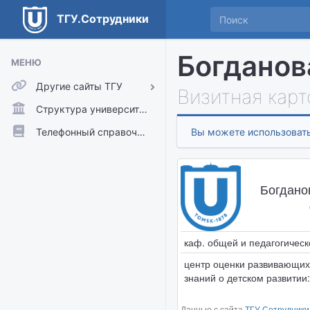
ТГУ.Сотрудники
Богданов
МЕНЮ
Другие сайты ТГУ
Визитная карт
ТГУ.Аккаунты
Структура университета
ТГУ.Расписание
Телефонный справочник
Вы можете использовать
Главный сайт ТГУ
Moodle
Богдано
каф. общей и педагогическ
центр оценки развивающих
знаний о детском развитии:
Данные с сайта
ТГУ.Сотрудники