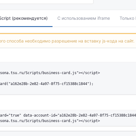
cript (рекомендуется)
С использованием iframe
Только
го способа необходимо разрешение на вставку js-кода на сайт.
sona.tsu.ru/Scripts/business-card.js"></script>

ard("a162e28b-2e82-4a97-8f75-cf15388c1844");

ard="true" data-account-id="a162e28b-2e82-4a97-8f75-cf15388c1844