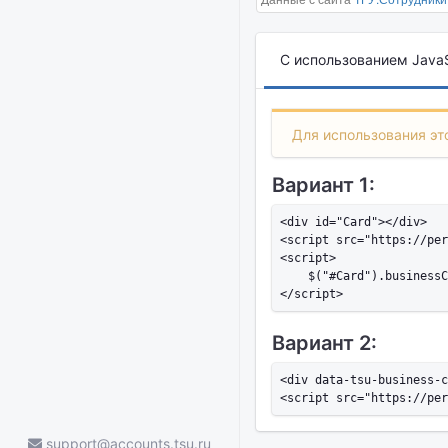
С использованием JavaS
Для использования это
Вариант 1:
<div id="Card"></div>

<script src="https://per
<script>

    $("#Card").businessC
Вариант 2:
<div data-tsu-business-c
support@accounts.tsu.ru