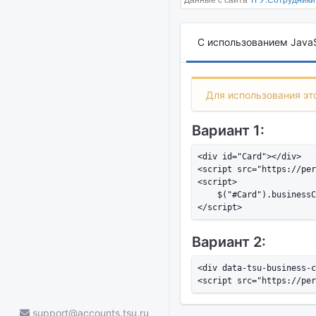
С использованием JavaS
Для использования это
Вариант 1:
<div id="Card"></div>

<script src="https://per
<script>

    $("#Card").businessC
Вариант 2:
<div data-tsu-business-c
support@accounts.tsu.ru