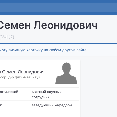
Семен Леонидович
очка
 эту визитную карточку на любом другом сайте
ч Семен Леонидович
ор, д-р физ.-мат. наук
матической
главный научный
сотрудник
я:
заведующий кафедрой