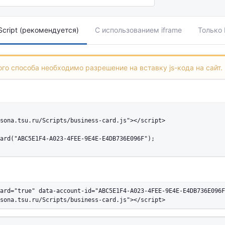
cript (рекомендуется)
С использованием iframe
Только
го способа необходимо разрешение на вставку js-кода на сайт.
sona.tsu.ru/Scripts/business-card.js"></script>

ard("ABC5E1F4-A023-4FEE-9E4E-E4DB736E096F");

ard="true" data-account-id="ABC5E1F4-A023-4FEE-9E4E-E4DB736E096F