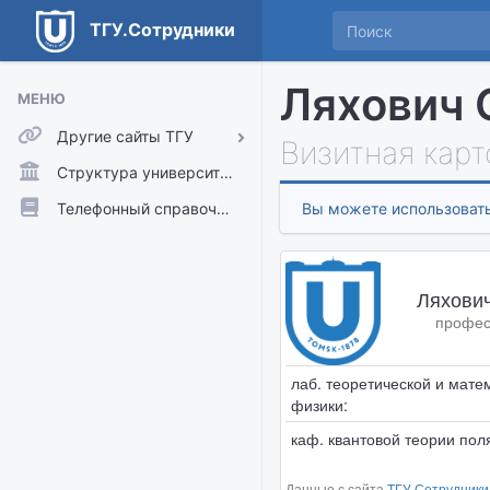
ТГУ.Сотрудники
Ляхович 
МЕНЮ
Другие сайты ТГУ
Визитная карт
ТГУ.Аккаунты
Структура университета
ТГУ.Расписание
Телефонный справочник
Вы можете использовать
Главный сайт ТГУ
Moodle
Ляхови
професс
лаб. теоретической и мате
физики:
каф. квантовой теории пол
Данные с сайта
ТГУ.Сотрудники