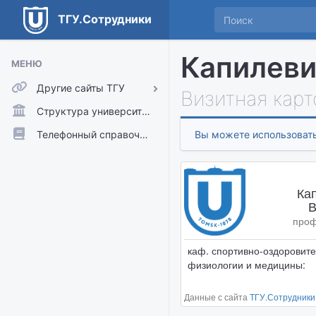
ТГУ.Сотрудники
Капилеви
МЕНЮ
Другие сайты ТГУ
Визитная карт
ТГУ.Аккаунты
Структура университета
ТГУ.Расписание
Телефонный справочник
Вы можете использовать
Главный сайт ТГУ
Moodle
Ка
В
проф
каф. спортивно-оздоровите
физиологии и медицины:
Данные с сайта
ТГУ.Сотрудники