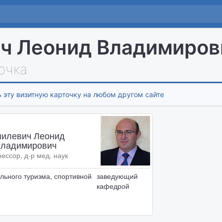
ч Леонид Владимиров
очка
 эту визитную карточку на любом другом сайте
пилевич Леонид
ладимирович
ессор, д-р мед. наук
льного туризма, спортивной
заведующий
кафедрой