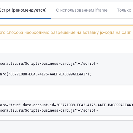
cript (рекомендуется)
С использованием iframe
Только
го способа необходимо разрешение на вставку js-кода на сайт.
sona.tsu.ru/Scripts/business-card.js"></script>

ard("037710B8-ECA3-4175-AAEF-BA0899ACE4A3");

ard="true" data-account-id="037710B8-ECA3-4175-AAEF-BA0899ACE4A3