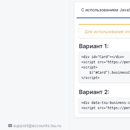
С использованием JavaS
Для использования это
Вариант 1:
<div id="Card"></div>

<script src="https://per
<script>

    $("#Card").businessC
Вариант 2:
<div data-tsu-business-c
support@accounts.tsu.ru