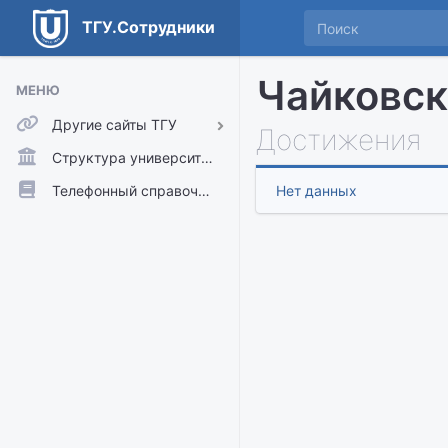
ТГУ.Сотрудники
Чайковск
МЕНЮ
Другие сайты ТГУ
Достижения
ТГУ.Аккаунты
Структура университета
ТГУ.Расписание
Телефонный справочник
Нет данных
Главный сайт ТГУ
Moodle