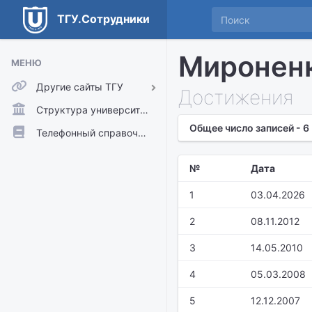
ТГУ.Сотрудники
Мироненк
МЕНЮ
Другие сайты ТГУ
Достижения
ТГУ.Аккаунты
Структура университета
Общее число записей - 6
ТГУ.Расписание
Телефонный справочник
Главный сайт ТГУ
№
Дата
Moodle
1
03.04.2026
2
08.11.2012
3
14.05.2010
4
05.03.2008
5
12.12.2007