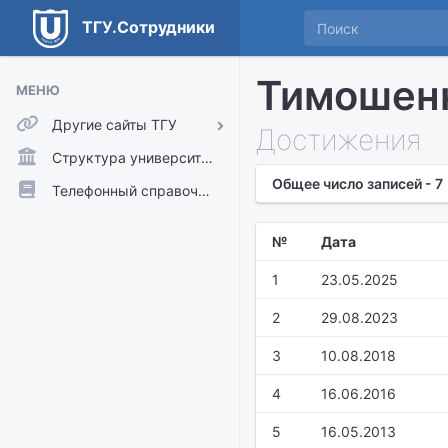
ТГУ.Сотрудники
Тимошенк
МЕНЮ
Другие сайты ТГУ
Достижения
ТГУ.Аккаунты
Структура университета
Общее число записей - 7
ТГУ.Расписание
Телефонный справочник
Главный сайт ТГУ
№
Дата
Moodle
1
23.05.2025
2
29.08.2023
3
10.08.2018
4
16.06.2016
5
16.05.2013