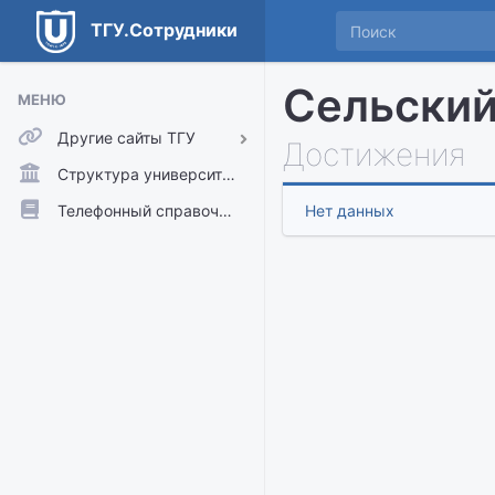
ТГУ.Сотрудники
Сельский
МЕНЮ
Другие сайты ТГУ
Достижения
ТГУ.Аккаунты
Структура университета
ТГУ.Расписание
Телефонный справочник
Нет данных
Главный сайт ТГУ
Moodle