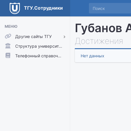
ТГУ.Сотрудники
Губанов 
МЕНЮ
Другие сайты ТГУ
Достижения
ТГУ.Аккаунты
Структура университета
ТГУ.Расписание
Телефонный справочник
Нет данных
Главный сайт ТГУ
Moodle