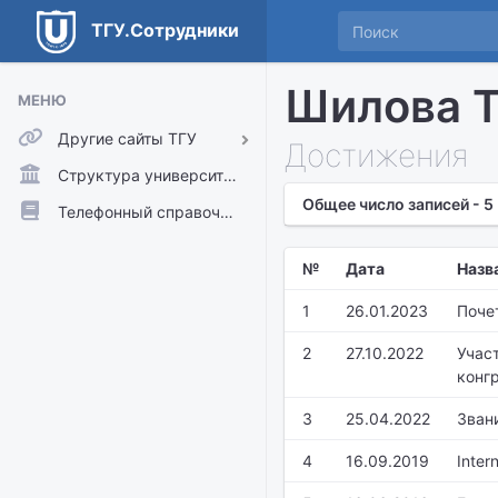
ТГУ.Сотрудники
Шилова Т
МЕНЮ
Другие сайты ТГУ
Достижения
ТГУ.Аккаунты
Структура университета
Общее число записей - 5
ТГУ.Расписание
Телефонный справочник
Главный сайт ТГУ
№
Дата
Назв
Moodle
1
26.01.2023
Поче
2
27.10.2022
Учас
конгр
3
25.04.2022
Зван
4
16.09.2019
Inter