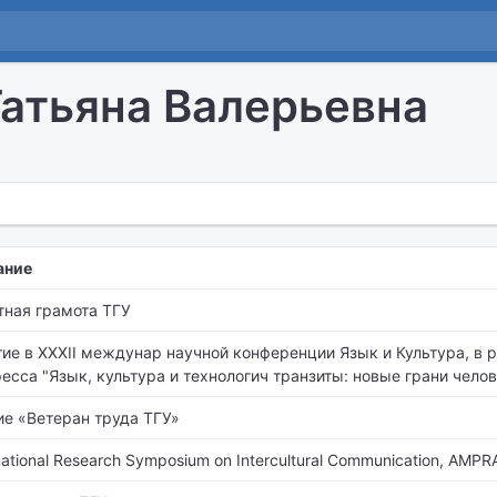
атьяна Валерьевна
ание
тная грамота ТГУ
тие в XXXII междунар научной конференции Язык и Культура, в
есса "Язык, культура и технологич транзиты: новые грани челов
ие «Ветеран труда ТГУ»
national Research Symposium on Intercultural Communication, AMPR