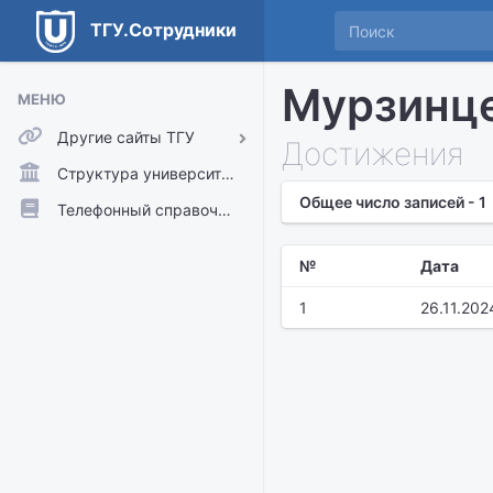
ТГУ.Сотрудники
Мурзинце
МЕНЮ
Другие сайты ТГУ
Достижения
ТГУ.Аккаунты
Структура университета
Общее число записей - 1
ТГУ.Расписание
Телефонный справочник
Главный сайт ТГУ
№
Дата
Moodle
1
26.11.202